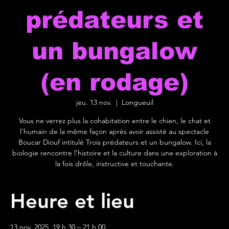
prédateurs et
un bungalow
(en rodage)
jeu. 13 nov.
  |  
Longueuil
Vous ne verrez plus la cohabitation entre le chien, le chat et
l’humain de la même façon après avoir assisté au spectacle
Boucar Diouf intitulé Trois prédateurs et un bungalow. Ici, la
biologie rencontre l’histoire et la culture dans une exploration à
la fois drôle, instructive et touchante.
Heure et lieu
13 nov. 2025, 19 h 30 – 21 h 00