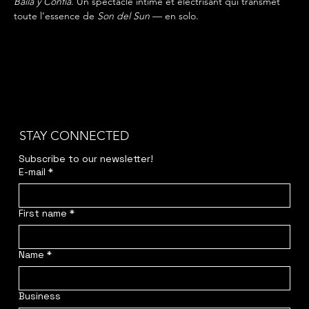
Baila y Confía
. Un spectacle intime et électrisant qui transmet 
toute l’essence de 
Son del Sun
 — en solo.
STAY CONNECTED
Subscribe to our newsletter!
E-mail
*
First name
*
Name
*
Business